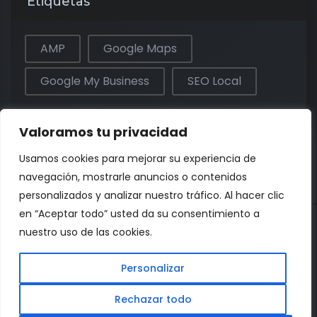
Etiquetas
AMP
Google Maps
Google My Business
SEO Local
Valoramos tu privacidad
Usamos cookies para mejorar su experiencia de
navegación, mostrarle anuncios o contenidos
personalizados y analizar nuestro tráfico. Al hacer clic
en “Aceptar todo” usted da su consentimiento a
nuestro uso de las cookies.
Personalizar
© 2026. Todos los derechos reservados.
Rechazar todo