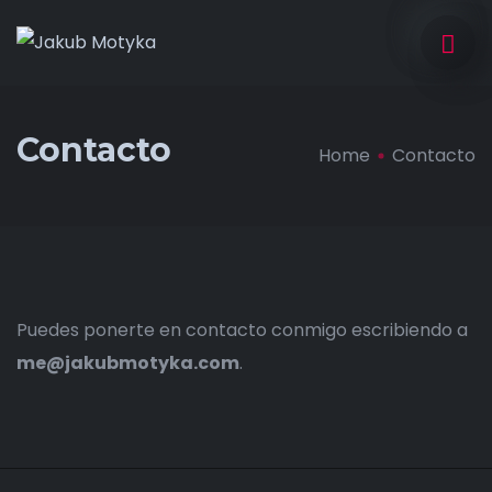
Contacto
Home
Contacto
Puedes ponerte en contacto conmigo escribiendo a
me@jakubmotyka.com
.