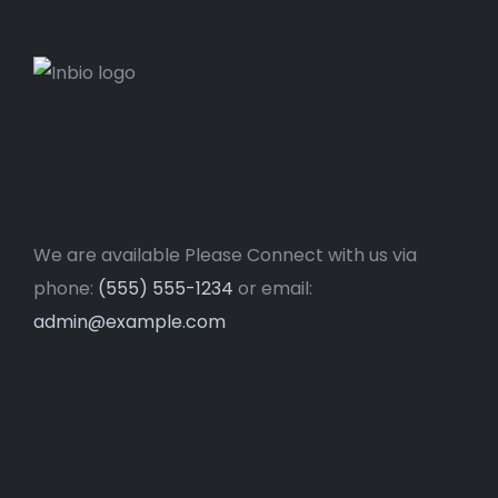
We are available Please Connect with us via
phone:
(555) 555-1234
or email:
admin@example.com